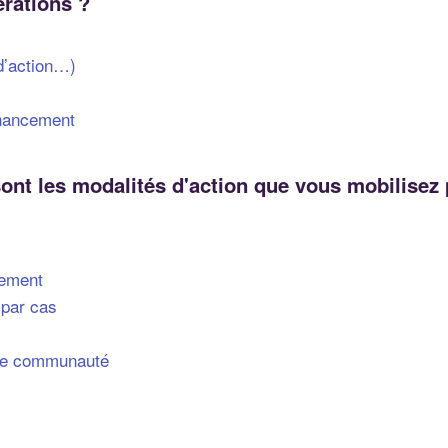
érations ?
 d’action…)
inancement
 sont les modalités d'action que vous mobilise
nement
par cas
une communauté