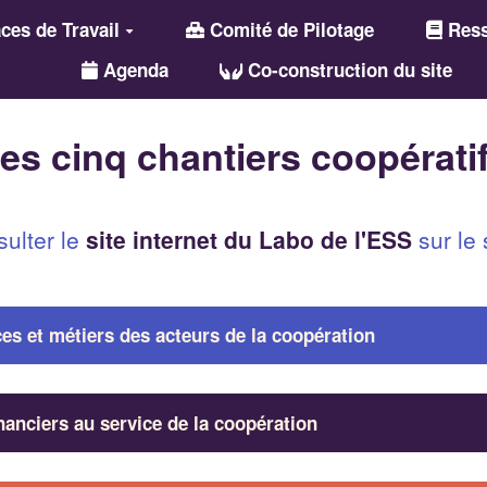
es de Travail
Comité de Pilotage
Ress
Agenda
Co-construction du site
es cinq chantiers coopérati
ulter le
site internet du Labo de l'ESS
sur le 
es et métiers des acteurs de la coopération
inanciers au service de la coopération