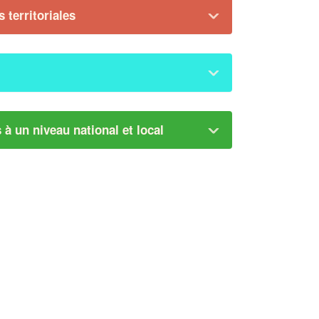
 territoriales
ns à un niveau national et local