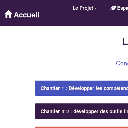
Aller au contenu principal
Le Projet
Espac
Accueil
L
Cons
Chantier 1 : Développer les compétenc
Chantier n°2 : développer des outils f