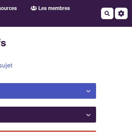
ources
Les membres
Recherch
fs
sujet